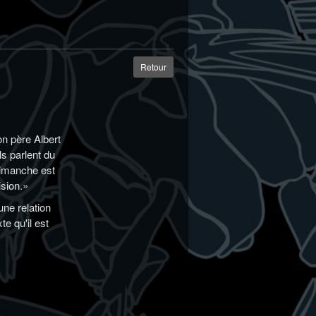
Retour
n père Albert
s parlent du
 dimanche est
ision.»
une relation
te qu'il est