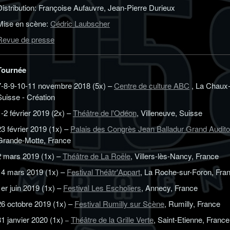
Distribution: Françoise Aufauvre, Jean-Pierre Durieux
Mise en scène:
Cédric Laubscher
Revue de presse
Tournée
7-8-9-10-11 novembre 2018 (5x) –
Centre de culture ABC
, La Chaux
Suisse - Création
1-2 février 2019 (2x) –
Théâtre de l'Odéon
, Villeneuve, Suisse
23 février 2019 (1x) –
Palais des Congrès Jean Balladur Grand Audit
Grande-Motte, France
2 mars 2019 (1x) –
Théâtre de La Roële
, Villers-lès-Nancy, France
14 mars 2019 (1x) –
Festival Théâtr'Appart
, La Roche-sur-Foron, Fra
1er juin 2019 (1x) –
Festival Les Escholiers
, Annecy, France
26 octobre 2019 (1x) –
Festival Rumilly sur Scène
, Rumilly, France
31 janvier 2020 (1x)
Théâtre de la Grille Verte
, Saint-Etienne, France
–