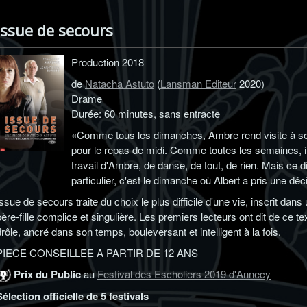
Issue de secours
Production 2018
de
Natacha Astuto
(
Lansman Editeur
2020)
Drame
Durée: 60 minutes, sans entracte
«Comme tous les dimanches, Ambre rend visite à so
pour le repas de midi. Comme toutes les semaines, il
travail d'Ambre, de danse, de tout, de rien. Mais ce
particulier, c'est le dimanche où Albert a pris une déc
Issue de secours traite du choix le plus difficile d'une vie, inscrit dans 
père-fille complice et singulière. Les premiers lecteurs ont dit de ce tex
drôle, ancré dans son temps, bouleversant et intelligent à la fois.
PIECE CONSEILLEE A PARTIR DE 12 ANS
Prix du Public
au
Festival des Escholiers 2019 d'Annecy
Sélection officielle de 5 festivals