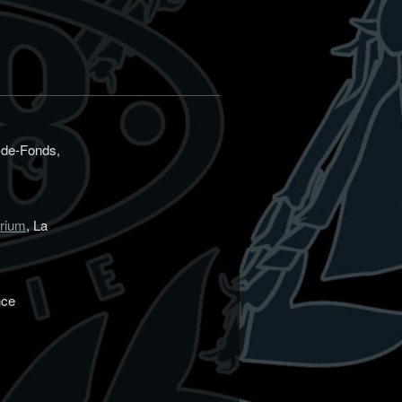
-de-Fonds,
orium
, La
nce